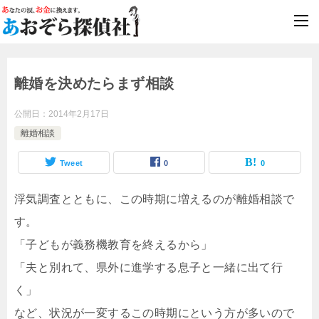
浮気調査
最短即日対応
離婚を決めたらまず相談
公開日：
2014年2月17日
離婚相談
Tweet
0
0
浮気調査とともに、この時期に増えるのが離婚相談で
す。
「子どもが義務機教育を終えるから」
「夫と別れて、県外に進学する息子と一緒に出て行
く」
など、状況が一変するこの時期にという方が多いので