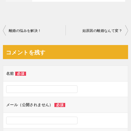
投
離婚の悩みを解決！
姑原因の離婚なんて変？
稿
ナ
コメントを残す
ビ
ゲ
名前
必須
ー
シ
ョ
ン
メール（公開されません）
必須