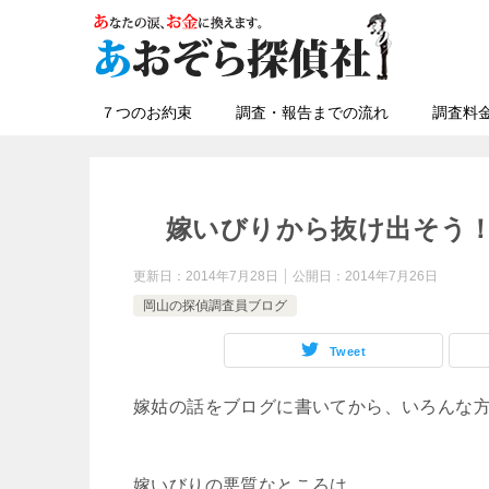
７つのお約束
調査・報告までの流れ
調査料
嫁いびりから抜け出そう
更新日：
2014年7月28日
公開日：
2014年7月26日
岡山の探偵調査員ブログ
Tweet
嫁姑の話をブログに書いてから、いろんな
嫁いびりの悪質なところは、