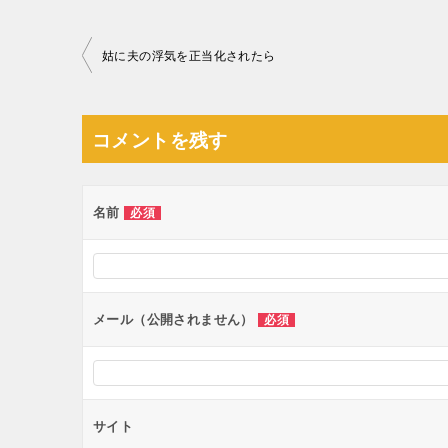
投
姑に夫の浮気を正当化されたら
稿
ナ
コメントを残す
ビ
ゲ
ー
名前
必須
シ
ョ
ン
メール（公開されません）
必須
サイト