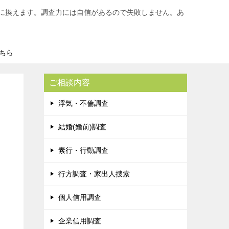
に換えます。調査力には自信があるので失敗しません。あ
ちら
ご相談内容
浮気・不倫調査
結婚(婚前)調査
素行・行動調査
行方調査・家出人捜索
個人信用調査
企業信用調査