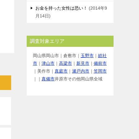
お金を持った女性は恐い！
2014年9
月14日
調査対象エリア
岡山県岡山市｜倉敷市｜
玉野市
｜
総社
市
｜
津山市
｜
高梁市
｜
新見市
｜
備前市
｜美作市｜
真庭市
｜
瀬戸内市
｜
笠岡市
｜｜
真備市
井原市その他岡山県全域