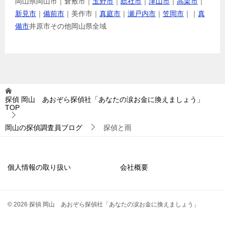
岡山県岡山市｜倉敷市｜
玉野市
｜
総社市
｜
津山市
｜
高梁市
｜
新見市
｜
備前市
｜美作市｜
真庭市
｜
瀬戸内市
｜
笠岡市
｜｜
真
備市
井原市その他岡山県全域
探偵 岡山 あおぞら探偵社「あなたの涙お金に換えましょう」
TOP
岡山の探偵調査員ブログ
探偵と雨
個人情報の取り扱い
会社概要
© 2026 探偵 岡山 あおぞら探偵社「あなたの涙お金に換えましょう」