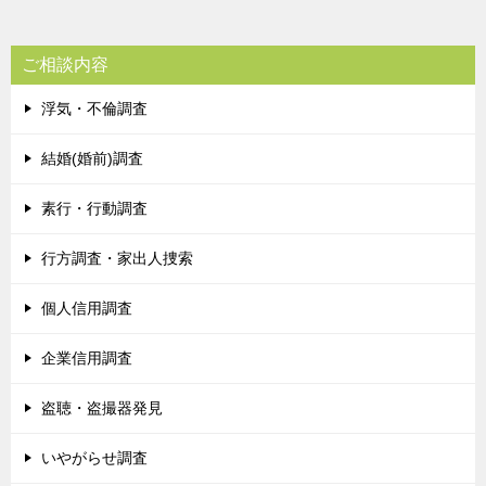
ナ
ビ
ご相談内容
ゲ
浮気・不倫調査
ー
シ
結婚(婚前)調査
ョ
素行・行動調査
ン
行方調査・家出人捜索
個人信用調査
企業信用調査
盗聴・盗撮器発見
いやがらせ調査