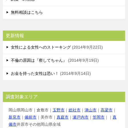
無料相談はこちら
更新情報
女性による女性へのストーキング
2014年9月22日
不倫の原因は『察してちゃん』
2014年9月19日
お金を持った女性は恐い！
2014年9月14日
調査対象エリア
岡山県岡山市｜倉敷市｜
玉野市
｜
総社市
｜
津山市
｜
高梁市
｜
新見市
｜
備前市
｜美作市｜
真庭市
｜
瀬戸内市
｜
笠岡市
｜｜
真
備市
井原市その他岡山県全域