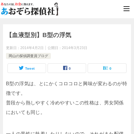
浮気調査
最短即日対応
【血液型別】B型の浮気
更新日：
2014年4月2日
公開日：
2014年3月23日
岡山の探偵調査員ブログ
Tweet
0
0
B型の浮気は、とにかくコロコロと興味が変わるのが特
徴です。
普段から熱しやすく冷めやすいこの性格は、男女関係
においても同じ。
一人の異性に執着したりしないので、それがまた配偶