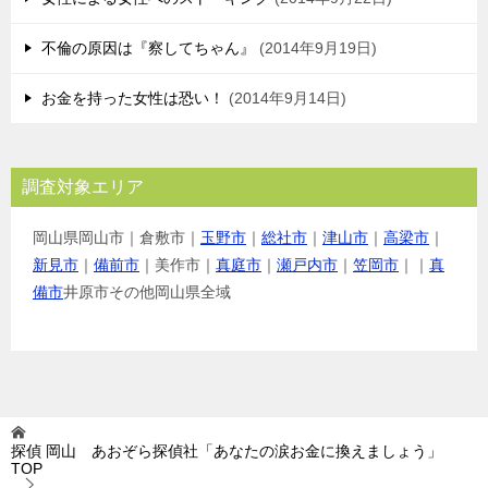
不倫の原因は『察してちゃん』
2014年9月19日
お金を持った女性は恐い！
2014年9月14日
調査対象エリア
岡山県岡山市｜倉敷市｜
玉野市
｜
総社市
｜
津山市
｜
高梁市
｜
新見市
｜
備前市
｜美作市｜
真庭市
｜
瀬戸内市
｜
笠岡市
｜｜
真
備市
井原市その他岡山県全域
探偵 岡山 あおぞら探偵社「あなたの涙お金に換えましょう」
TOP