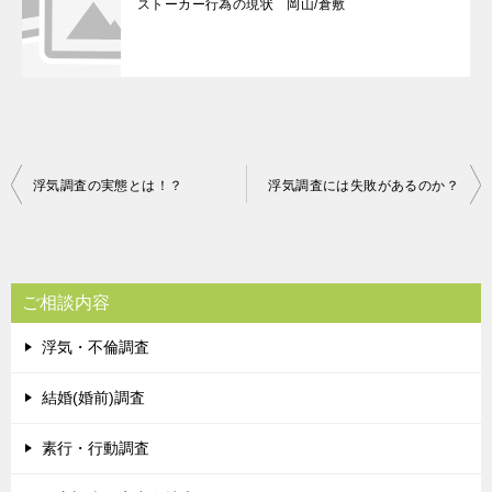
ストーカー行為の現状 岡山/倉敷
投
浮気調査の実態とは！？
浮気調査には失敗があるのか？
稿
ナ
ビ
ご相談内容
ゲ
浮気・不倫調査
ー
シ
結婚(婚前)調査
ョ
素行・行動調査
ン