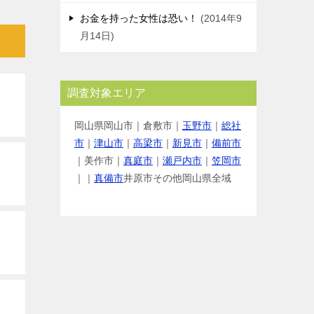
お金を持った女性は恐い！
2014年9
月14日
調査対象エリア
岡山県岡山市｜倉敷市｜
玉野市
｜
総社
市
｜
津山市
｜
高梁市
｜
新見市
｜
備前市
｜美作市｜
真庭市
｜
瀬戸内市
｜
笠岡市
｜｜
真備市
井原市その他岡山県全域