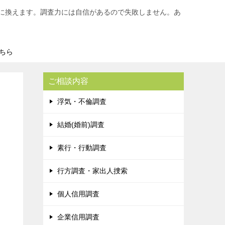
に換えます。調査力には自信があるので失敗しません。あ
ちら
ご相談内容
浮気・不倫調査
結婚(婚前)調査
素行・行動調査
行方調査・家出人捜索
個人信用調査
企業信用調査