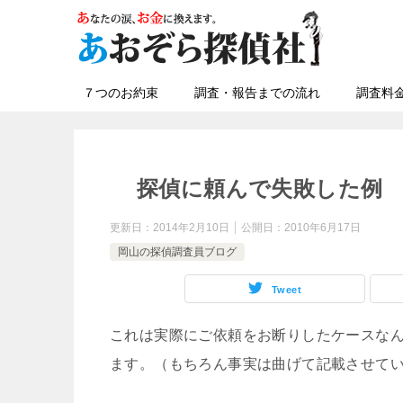
７つのお約束
調査・報告までの流れ
調査料
探偵に頼んで失敗した例
更新日：
2014年2月10日
公開日：
2010年6月17日
岡山の探偵調査員ブログ
Tweet
これは実際にご依頼をお断りしたケースな
ます。（もちろん事実は曲げて記載させて